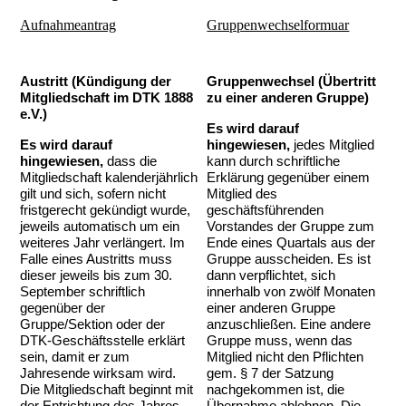
Aufnahmeantrag
Gruppenwechselformuar
Austritt (Kündigung der
Gruppenwechsel (Übertritt
Mitgliedschaft im DTK 1888
zu einer anderen Gruppe)
e.V.)
Es wird darauf
Es wird darauf
hingewiesen,
jedes Mitglied
hingewiesen,
dass die
kann durch schriftliche
Mitgliedschaft kalenderjährlich
Erklärung gegenüber einem
gilt und sich, sofern nicht
Mitglied des
fristgerecht gekündigt wurde,
geschäftsführenden
jeweils automatisch um ein
Vorstandes der Gruppe zum
weiteres Jahr verlängert.
Im
Ende eines Quartals aus der
Falle eines Austritts muss
Gruppe ausscheiden. Es ist
dieser jeweils bis zum 30.
dann verpflichtet, sich
September schriftlich
innerhalb von zwölf Monaten
gegenüber der
einer anderen Gruppe
Gruppe/Sektion oder der
anzuschließen.
Eine andere
DTK-Geschäftsstelle erklärt
Gruppe muss, wenn das
sein, damit er zum
Mitglied nicht den Pflichten
Jahresende wirksam wird.
gem. § 7 der Satzung
Die Mitgliedschaft beginnt mit
nachgekommen ist, die
der Entrichtung des Jahres-
Übernahme ablehnen. Die