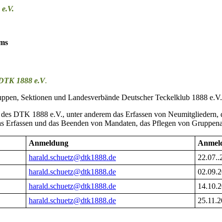
e.V.
ams
 DTK 1888 e.V
.
ruppen, Sektionen und Landesverbände Deutscher Teckelklub 1888 e.V
es DTK 1888 e.V., unter anderem das Erfassen von Neumitgliedern,
s Erfassen und das Beenden von Mandaten, das Pflegen von Gruppenak
Anmeldung
Anmeld
harald.schuetz@dtk1888.de
22.07..
harald.schuetz@dtk1888.de
02.09.
harald.schuetz@dtk1888.de
14.10.
harald.schuetz@dtk1888.de
25.11.