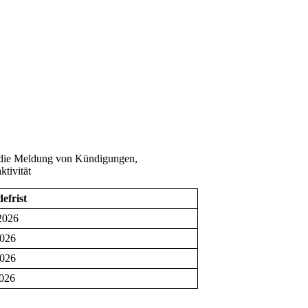
.
 die Meldung von Kündigungen,
tivität
efrist
2026
2026
2026
2026