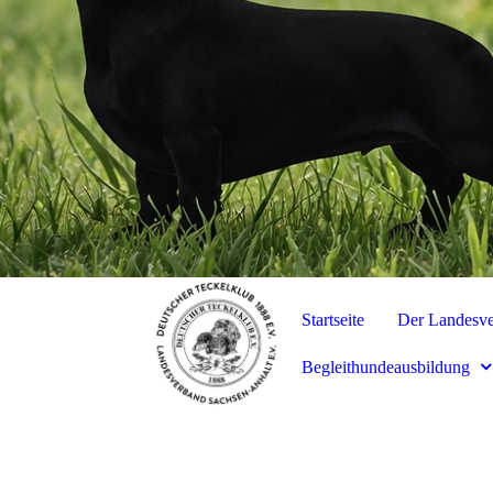
Startseite
Der Landesv
Begleithundeausbildung